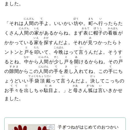
ました。
にんげん
て
ぼう
まち
い
「それは
人間
の
手
よ。いいかい
坊
や。
町
へ
行
ったらた
にんげん
いえ
おもて
ぼうし
かんばん
くさん
人間
の
家
があるからね。まず
表
に
帽子
の
看板
が
いえ
さが
み
かかっている
家
を
探
すんだよ。それが
見
つかったらト
と
たた
こんばん
い
ントンと
戸
を
叩
いて、
今晩
はって
言
うんだよ。そうす
なか
にんげん
すこ
と
あ
と
るとね、
中
から
人間
が
少
し
戸
を
開
けるからね。その
戸
すきま
にんげん
て
さ
い
て
の
隙間
からこの
人間
の
手
を
差
し
入
れてね、この
手
にち
てぶくろちょうだい
い
けっ
ょうどいい
手袋頂戴
って
言
うんだよ。
決
してこっちの
てて
だ
だめ
かあ
ぎつね
い
お
手々
を
出
しちゃ
駄目
よ。」と
母
さん
狐
は
言
いきかせ
ました。
子ぎつねがはじめてのおつかい