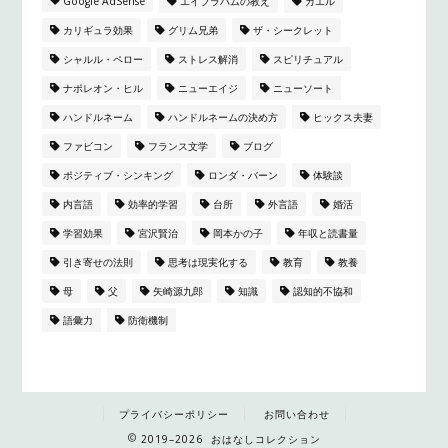
Google AdSense
エイブラハムの教え
カエル
カリギュラ効果
グリム兄弟
ザ・シークレット
シャルル・ペロー
ストレス解消
スピリチュアル
ナポレオン・ヒル
ニューエイジ
ニューソート
ハンドルネーム
ハンドルネームの決め方
ヒックス夫妻
ファビコン
フランス文学
ブログ
ポジティブ・シンキング
ロンダ・バーン
体験談
内言語
効率的学習
台所
外言語
婚活
学習効果
宮沢賢治
岡本かの子
年収と読書量
引き寄せの法則
思考は現実化する
教育
教養
母
父
矢崎源九郎
知識
認知的不協和
語彙力
防衛機制
プライバシーポリシー
お問い合わせ
2019–2026 おはなしコレクション