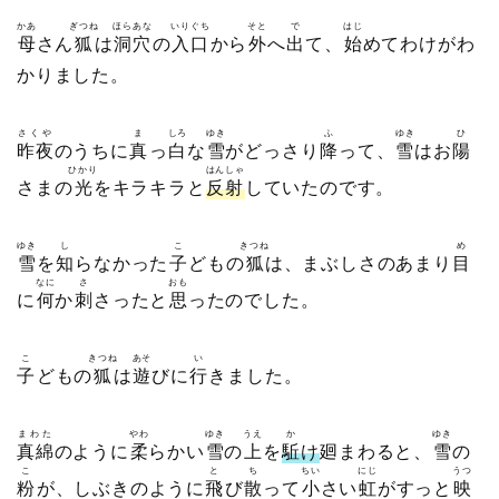
かあ
ぎつね
ほらあな
いりぐち
そと
で
はじ
母
さん
狐
は
洞穴
の
入口
から
外
へ
出
て、
始
めてわけがわ
かりました。
さくや
ま
しろ
ゆき
ふ
ゆき
ひ
昨夜
のうちに
真
っ
白
な
雪
がどっさり
降
って、
雪
はお
陽
ひかり
はんしゃ
さまの
光
をキラキラと
反射
していたのです。
ゆき
し
こ
きつね
め
雪
を
知
らなかった
子
どもの
狐
は、まぶしさのあまり
目
なに
さ
おも
に
何
か
刺
さったと
思
ったのでした。
こ
きつね
あそ
い
子
どもの
狐
は
遊
びに
行
きました。
まわた
やわ
ゆき
うえ
か
ゆき
真綿
のように
柔
らかい
雪
の
上
を
駈
け
廻まわると、
雪
の
こ
と
ち
ちい
にじ
うつ
粉
が、しぶきのように
飛
び
散
って
小
さい
虹
がすっと
映