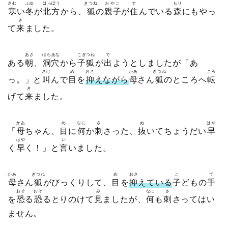
さむ
ふゆ
ほっぽう
きつね
おやこ
す
もり
寒
い
冬
が
北方
から、
狐
の
親子
が
住
んでいる
森
にもやっ
き
て
来
ました。
あさ
ほらあな
こぎつね
で
ある
朝
、
洞穴
から
子狐
が
出
ようとしましたが「あ
さけ
め
おさ
かあ
ぎつね
ころ
っ。」と
叫
んで
目
を
抑
えながら
母
さん
狐
のところへ
転
き
げて
来
ました。
かあ
め
なに
さ
ぬ
はや
「
母
ちゃん、
目
に
何
か
刺
さった、
抜
いてちょうだい
早
はや
い
く
早
く！」と
言
いました。
かあ
ぎつね
め
おさ
こ
て
母
さん
狐
がびっくりして、
目
を
抑
えている
子
どもの
手
おそ
おそ
み
なに
さ
を
恐
る
恐
るとりのけて
見
ましたが、
何
も
刺
さってはい
ません。