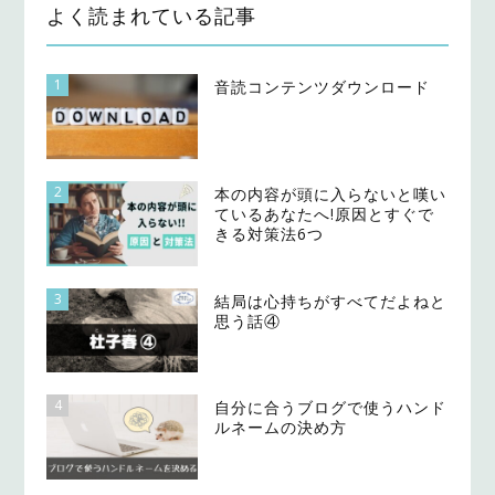
よく読まれている記事
1
音読コンテンツダウンロード
2
本の内容が頭に入らないと嘆い
ているあなたへ!原因とすぐで
きる対策法6つ
3
結局は心持ちがすべてだよねと
思う話④
4
自分に合うブログで使うハンド
ルネームの決め方