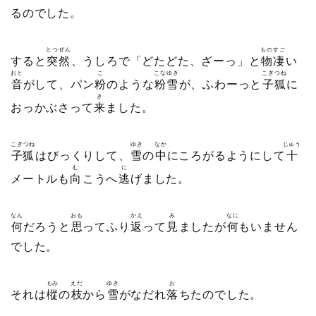
るのでした。
とつぜん
ものすご
すると
突然
、うしろで「どたどた、ざーっ」と
物凄
い
おと
こ
こなゆき
こぎつね
音
がして、パン
粉
のような
粉雪
が、ふわーっと
子狐
に
き
おっかぶさって
来
ました。
こぎつね
ゆき
なか
じゅう
子狐
はびっくりして、
雪
の
中
にころがるようにして
十
む
に
メートルも
向
こうへ
逃
げました。
なん
おも
かえ
み
なに
何
だろうと
思
ってふり
返
って
見
ましたが
何
もいません
でした。
もみ
えだ
ゆき
お
それは
樅
の
枝
から
雪
がなだれ
落
ちたのでした。