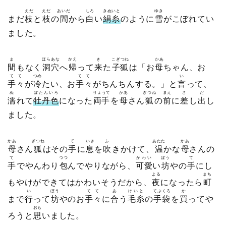
えだ
えだ
あいだ
しろ
きぬいと
ゆき
まだ
枝
と
枝
の
間
から
白
い
絹糸
のように
雪
がこぼれてい
ました。
ま
ほらあな
かえ
き
こぎつね
かあ
間
もなく
洞穴
へ
帰
って
来
た
子狐
は「お
母
ちゃん、お
てて
つめ
てて
い
手々
が
冷
たい、お
手々
がちんちんする。」と
言
って、
ぬ
ぼたんいろ
りょうて
かあ
ぎつね
まえ
さ
だ
濡
れて
牡丹色
になった
両手
を
母
さん
狐
の
前
に
差
し
出
し
ました。
かあ
ぎつね
て
いき
ふ
あたた
かあ
母
さん
狐
はその
手
に
息
を
吹
きかけて、
温
かな
母
さんの
て
つつ
かわい
ぼう
て
手
でやんわり
包
んでやりながら、
可愛
い
坊
やの
手
にし
よる
まち
もやけができてはかわいそうだから、
夜
になったら
町
い
ぼう
てて
あ
けいと
てぶくろ
か
まで
行
って
坊
やのお
手々
に
合
う
毛糸
の
手袋
を
買
ってや
おも
ろうと
思
いました。