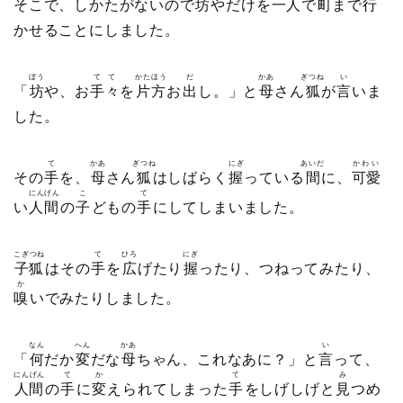
そこで、しかたがないので
坊
やだけを
一人
で
町
まで
行
かせることにしました。
ぼう
てて
かたほう
だ
かあ
ぎつね
い
「
坊
や、お
手々
を
片方
お
出
し。」と
母
さん
狐
が
言
いま
した。
て
かあ
ぎつね
にぎ
あいだ
かわい
その
手
を、
母
さん
狐
はしばらく
握
っている
間
に、
可愛
にんげん
こ
て
い
人間
の
子
どもの
手
にしてしまいました。
こぎつね
て
ひろ
にぎ
子狐
はその
手
を
広
げたり
握
ったり、つねってみたり、
か
嗅
いでみたりしました。
なん
へん
かあ
い
「
何
だか
変
だな
母
ちゃん、これなあに？」と
言
って、
にんげん
て
か
て
み
人間
の
手
に
変
えられてしまった
手
をしげしげと
見
つめ