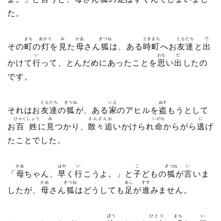
た。
まち
あかり
み
かあ
ぎつね
ときまち
ともだち
で
その
町
の
灯
を
見
た
母
さん
狐
は、ある
時町
へお
友達
と
出
い
おも
だ
かけて
行
って、とんだめにあったことを
思
い
出
したの
です。
ともだち
きつね
いえ
ぬす
それはお
友達
の
狐
が、ある
家
のアヒルを
盗
もうとして
ひゃくしょう
み
さんざんお
いのち
に
お
百姓
に
見
つかり、
散々追
いかけられ
命
からがら
逃
げ
たことでした。
かあ
はや
い
こ
きつね
い
「
母
ちゃん、
早
く
行
こうよ。」と
子
どもの
狐
が
言
いま
かあ
きつね
あし
すす
したが、
母
さん
狐
はどうしても
足
が
進
みません。
ぼう
ひとり
まち
い