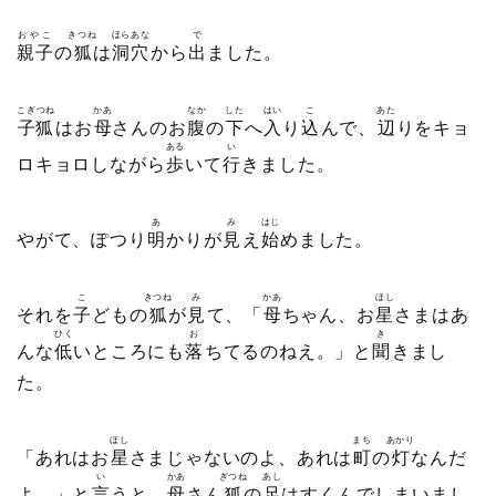
おやこ
きつね
ほらあな
で
親子
の
狐
は
洞穴
から
出
ました。
こぎつね
かあ
なか
した
はい
こ
あた
子狐
はお
母
さんのお
腹
の
下
へ
入
り
込
んで、
辺
りをキョ
ある
い
ロキョロしながら
歩
いて
行
きました。
あ
み
はじ
やがて、ぽつり
明
かりが
見
え
始
めました。
こ
きつね
み
かあ
ほし
それを
子
どもの
狐
が
見
て、「
母
ちゃん、お
星
さまはあ
ひく
お
き
んな
低
いところにも
落
ちてるのねえ。」と
聞
きまし
た。
ほし
まち
あかり
「あれはお
星
さまじゃないのよ、あれは
町
の
灯
なんだ
い
かあ
ぎつね
あし
よ。」と
言
うと、
母
さん
狐
の
足
はすくんでしまいまし