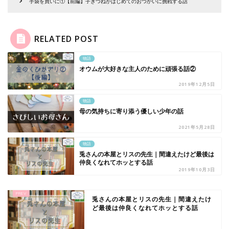
手袋を買いに①【前編】子ぎつねがはじめてのおつかいに挑戦する話
RELATED POST
物語
オウムが大好きな主人のために頑張る話②
2019年12月5日
物語
母の気持ちに寄り添う優しい少年の話
2021年5月28日
物語
兎さんの本屋とリスの先生｜間違えたけど最後は
仲良くなれてホッとする話
2019年10月3日
兎さんの本屋とリスの先生｜間違えたけ
ど最後は仲良くなれてホッとする話