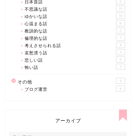
日本昔話
2
不思議な話
19
ゆかいな話
10
心温まる話
8
教訓的な話
2
倫理的な話
1
考えさせられる話
4
哀愁漂う話
3
悲しい話
5
怖い話
3
4
その他
ブログ運営
4
アーカイブ