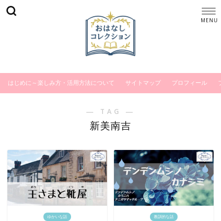
はじめに～楽しみ方・活用方法について
サイトマップ
プロフィール
― TAG ―
新美南吉
ゆかいな話
教訓的な話