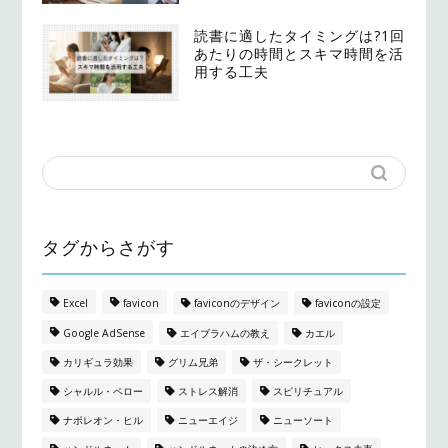
読書に適したタイミングは?1回
あたりの時間とスキマ時間を活
用する工夫
タグからさがす
Excel
favicon
faviconのデザイン
faviconの設定
Google AdSense
エイブラハムの教え
カエル
カリギュラ効果
グリム兄弟
ザ・シークレット
シャルル・ペロー
ストレス解消
スピリチュアル
ナポレオン・ヒル
ニューエイジ
ニューソート