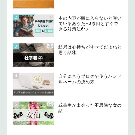
2
本の内容が頭に入らないと嘆い
ているあなたへ!原因とすぐで
きる対策法6つ
3
結局は心持ちがすべてだよねと
思う話④
4
自分に合うブログで使うハンド
ルネームの決め方
5
或書生が出会った不思議な女の
話