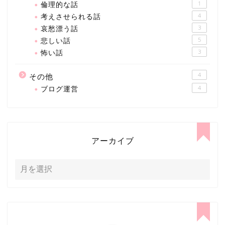
倫理的な話
1
考えさせられる話
4
哀愁漂う話
3
悲しい話
5
怖い話
3
4
その他
ブログ運営
4
アーカイブ