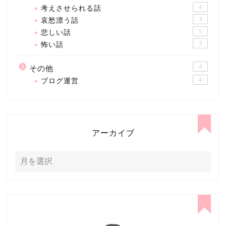
考えさせられる話
4
哀愁漂う話
3
悲しい話
5
怖い話
3
4
その他
ブログ運営
4
アーカイブ