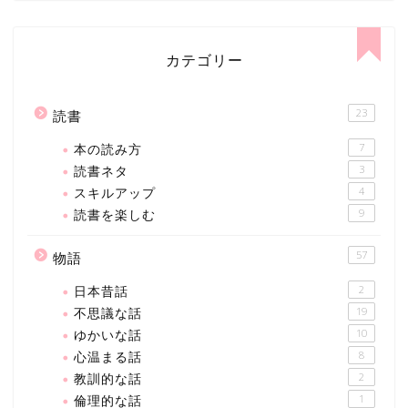
カテゴリー
23
読書
本の読み方
7
読書ネタ
3
スキルアップ
4
読書を楽しむ
9
57
物語
日本昔話
2
不思議な話
19
ゆかいな話
10
心温まる話
8
教訓的な話
2
倫理的な話
1