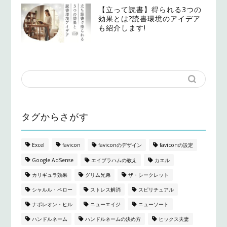
【立って読書】得られる3つの
効果とは?読書環境のアイデア
も紹介します!
タグからさがす
Excel
favicon
faviconのデザイン
faviconの設定
Google AdSense
エイブラハムの教え
カエル
カリギュラ効果
グリム兄弟
ザ・シークレット
シャルル・ペロー
ストレス解消
スピリチュアル
ナポレオン・ヒル
ニューエイジ
ニューソート
ハンドルネーム
ハンドルネームの決め方
ヒックス夫妻