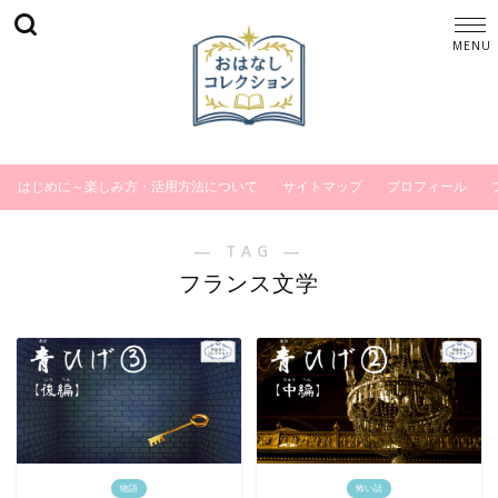
はじめに～楽しみ方・活用方法について
サイトマップ
プロフィール
― TAG ―
フランス文学
物語
怖い話