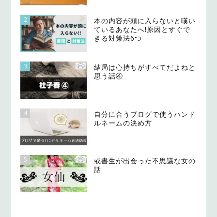
2
本の内容が頭に入らないと嘆い
ているあなたへ!原因とすぐで
きる対策法6つ
3
結局は心持ちがすべてだよねと
思う話④
4
自分に合うブログで使うハンド
ルネームの決め方
5
或書生が出会った不思議な女の
話