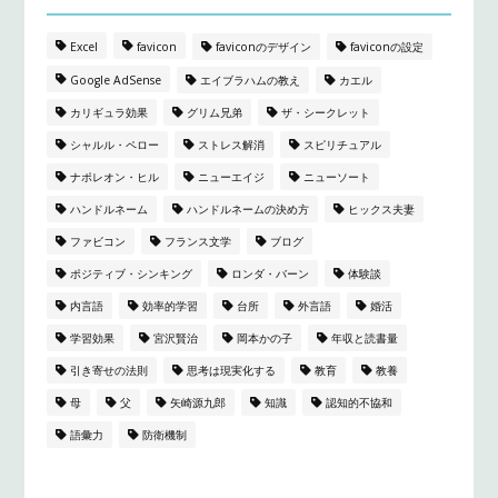
Excel
favicon
faviconのデザイン
faviconの設定
Google AdSense
エイブラハムの教え
カエル
カリギュラ効果
グリム兄弟
ザ・シークレット
シャルル・ペロー
ストレス解消
スピリチュアル
ナポレオン・ヒル
ニューエイジ
ニューソート
ハンドルネーム
ハンドルネームの決め方
ヒックス夫妻
ファビコン
フランス文学
ブログ
ポジティブ・シンキング
ロンダ・バーン
体験談
内言語
効率的学習
台所
外言語
婚活
学習効果
宮沢賢治
岡本かの子
年収と読書量
引き寄せの法則
思考は現実化する
教育
教養
母
父
矢崎源九郎
知識
認知的不協和
語彙力
防衛機制