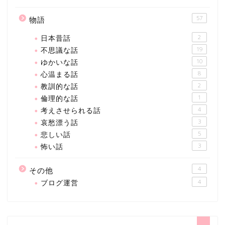
57
物語
日本昔話
2
不思議な話
19
ゆかいな話
10
心温まる話
8
教訓的な話
2
倫理的な話
1
考えさせられる話
4
哀愁漂う話
3
悲しい話
5
怖い話
3
4
その他
ブログ運営
4